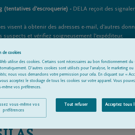
 (tentatives d'escroquerie) -
DELA reçoit des signale
es visent à obtenir des adresses e-mail, d'autres don
s suspects et vérifiez soigneusement l'expéditeur.
la. Cependant, les tentatives d'hameçonnage et de fr
on de cookies
Web utilise des cookies. Certains sont nécessaires au bon fonctionnement du s
omatiquement. D'autres cookies sont utilisés pour l'analyse, le marketing ou 
lités; nous vous demandons votre permission pour cela. En cliquant sur « Acc
Tous les avis de décès
À propos de nous
Entrepreneu
 vous acceptez le stockage de tous les cookies sur votre appareil. Vous pouve
us-même vos préférences.
issez vous-même vos
Tout refuser
Acceptez tous 
préférences