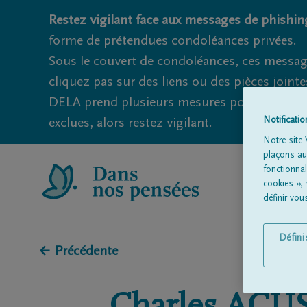
Restez vigilant face aux messages de phishing
forme de prétendues condoléances privées.
Sous le couvert de condoléances, ces messag
cliquez pas sur des liens ou des pièces jointe
DELA prend plusieurs mesures pour éviter ce
Notificati
exclues, alors restez vigilant.
Notre site 
plaçons aut
fonctionna
cookies »,
définir vo
Défin
← Précédente