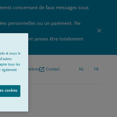
ments concernant de faux messages sous
nées personnelles ou un paiement. Ne
aude ne peuvent jamais être totalement
ite et nous le
d'autres
epter tous les
r de pompes funèbres
Contact
NL
FR
z également
les cookies