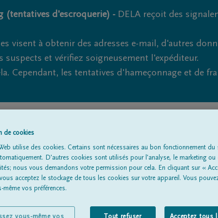
 (tentatives d'escroquerie) -
DELA reçoit des signale
es visent à obtenir des adresses e-mail, d'autres don
s suspects et vérifiez soigneusement l'expéditeur.
la. Cependant, les tentatives d'hameçonnage et de fr
Tous les avis de décès
À propos de nous
Entrepreneu
on de cookies
Web utilise des cookies. Certains sont nécessaires au bon fonctionnement du s
omatiquement. D'autres cookies sont utilisés pour l'analyse, le marketing ou 
lités; nous vous demandons votre permission pour cela. En cliquant sur « Acc
 vous acceptez le stockage de tous les cookies sur votre appareil. Vous pouve
us-même vos préférences.
issez vous-même vos
Tout refuser
Acceptez tous 