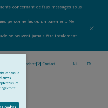
ments concernant de faux messages sous
nées personnelles ou un paiement. Ne
aude ne peuvent jamais être totalement
r de pompes funèbres
Contact
NL
FR
ite et nous le
d'autres
epter tous les
z également
les cookies