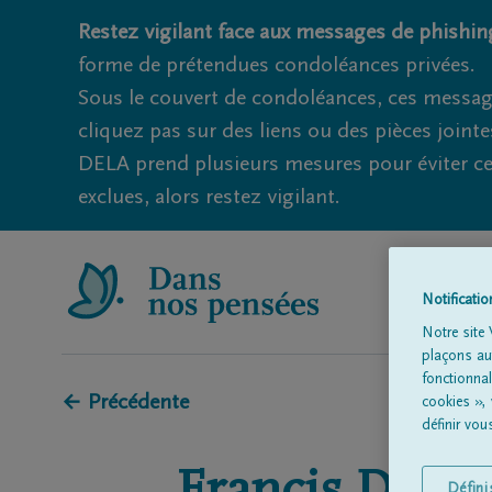
Restez vigilant face aux messages de phishing
forme de prétendues condoléances privées.
Sous le couvert de condoléances, ces messag
cliquez pas sur des liens ou des pièces jointe
DELA prend plusieurs mesures pour éviter ce
exclues, alors restez vigilant.
Notificati
Notre site 
plaçons aut
fonctionna
← Précédente
cookies »,
définir vo
Défin