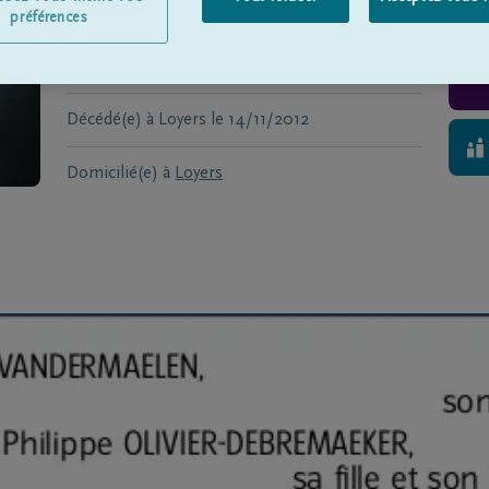
REMAEKER
préférences
Né(e) à
Etterbeek
le
04/06/1936
Décédé(e) à
Loyers
le
14/11/2012
Domicilié(e) à
Loyers