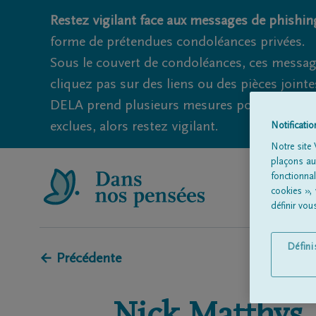
Restez vigilant face aux messages de phishing
forme de prétendues condoléances privées.
Sous le couvert de condoléances, ces messag
cliquez pas sur des liens ou des pièces jointe
DELA prend plusieurs mesures pour éviter ce
exclues, alors restez vigilant.
Notificati
Notre site 
plaçons aut
fonctionna
cookies »,
définir vo
Défin
← Précédente