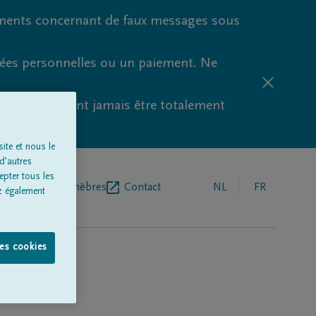
ments concernant de faux messages sous
nées personnelles ou un paiement. Ne
aude ne peuvent jamais être totalement
ite et nous le
d'autres
epter tous les
r de pompes funèbres
Contact
NL
FR
z également
les cookies