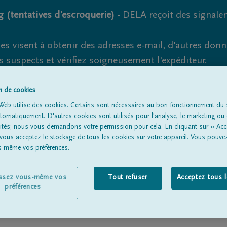
 (tentatives d'escroquerie) -
DELA reçoit des signale
es visent à obtenir des adresses e-mail, d'autres don
s suspects et vérifiez soigneusement l'expéditeur.
la. Cependant, les tentatives d'hameçonnage et de fr
on de cookies
Web utilise des cookies. Certains sont nécessaires au bon fonctionnement du s
omatiquement. D'autres cookies sont utilisés pour l'analyse, le marketing ou 
lités; nous vous demandons votre permission pour cela. En cliquant sur « Acc
Tous les avis de décès
À propos de nous
Entrepreneu
 vous acceptez le stockage de tous les cookies sur votre appareil. Vous pouve
us-même vos préférences.
issez vous-même vos
Tout refuser
Acceptez tous 
préférences