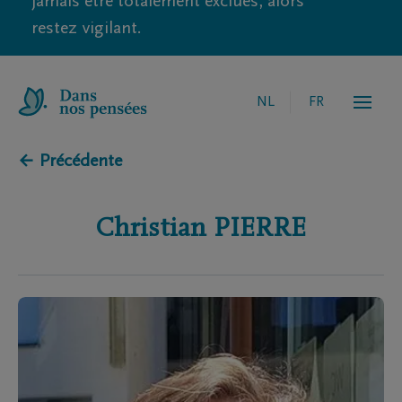
jamais être totalement exclues, alors
restez vigilant.
NL
FR
← Précédente
Christian
PIERRE