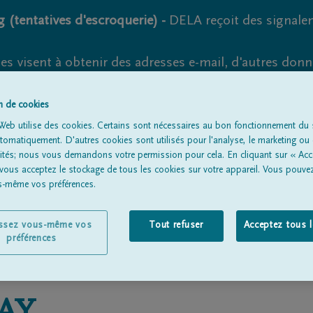
 (tentatives d'escroquerie) -
DELA reçoit des signale
es visent à obtenir des adresses e-mail, d'autres don
s suspects et vérifiez soigneusement l'expéditeur.
la. Cependant, les tentatives d'hameçonnage et de fr
on de cookies
Web utilise des cookies. Certains sont nécessaires au bon fonctionnement du s
omatiquement. D'autres cookies sont utilisés pour l'analyse, le marketing ou 
lités; nous vous demandons votre permission pour cela. En cliquant sur « Acc
 vous acceptez le stockage de tous les cookies sur votre appareil. Vous pouve
Tous les avis de décès
À propos de nous
Entrepreneu
us-même vos préférences.
issez vous-même vos
Tout refuser
Acceptez tous 
préférences