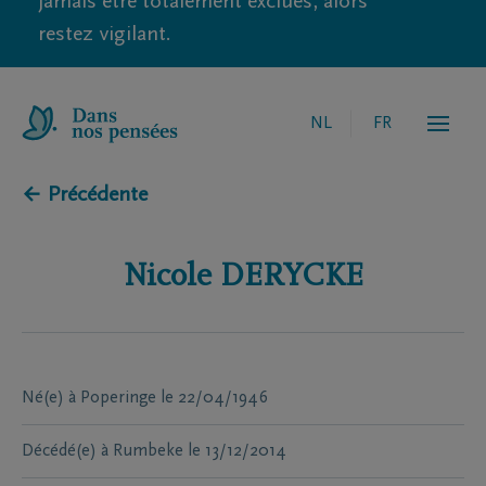
jamais être totalement exclues, alors
restez vigilant.
NL
FR
← Précédente
Nicole
DERYCKE
Né(e) à
Poperinge
le
22/04/1946
Décédé(e) à
Rumbeke
le
13/12/2014