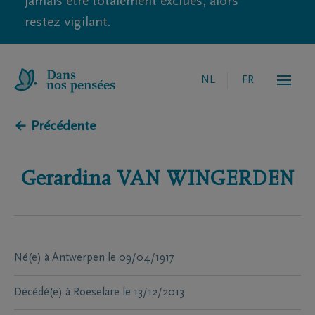
jamais être totalement exclues, alors
restez vigilant.
NL
FR
← Précédente
Gerardina
VAN WINGERDEN
Né(e) à
Antwerpen
le
09/04/1917
Décédé(e) à
Roeselare
le
13/12/2013