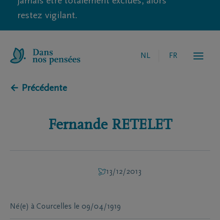
jamais être totalement exclues, alors
restez vigilant.
NL
FR
← Précédente
Fernande
RETELET
13/12/2013
Né(e) à
Courcelles
le
09/04/1919