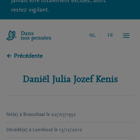
jamais être totalement exclues, alors
restez vigilant.
NL
FR
← Précédente
Daniël Julia Jozef
Kenis
Né(e) à
Brasschaat
le
02/07/1952
Décédé(e) à
Loenhout
le
13/12/2012