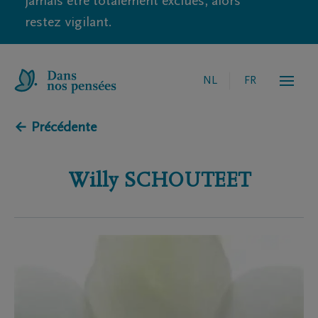
jamais être totalement exclues, alors
restez vigilant.
NL
FR
← Précédente
Willy
SCHOUTEET