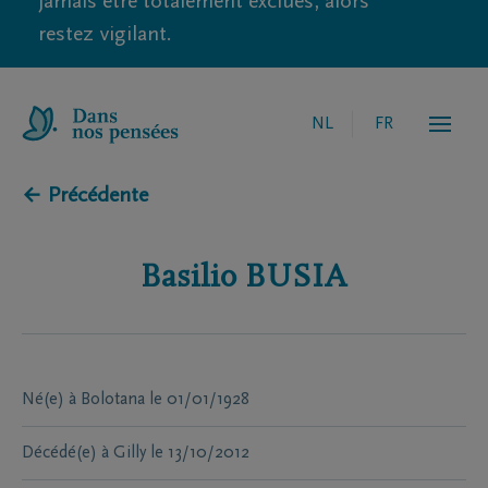
jamais être totalement exclues, alors
restez vigilant.
NL
FR
← Précédente
Basilio
BUSIA
Né(e) à
Bolotana
le
01/01/1928
Décédé(e) à
Gilly
le
13/10/2012