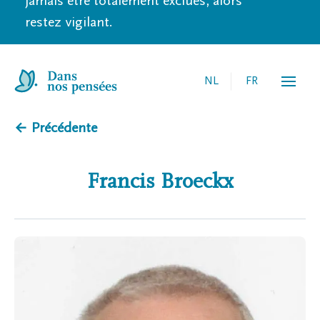
jamais être totalement exclues, alors
restez vigilant.
NL
FR
← Précédente
Francis
Broeckx