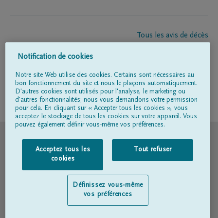
Tous les avis de décès
À propos de nous
Notification de cookies
Entrepreneur de pompes funèbres
Contact
Notre site Web utilise des cookies. Certains sont nécessaires au
bon fonctionnement du site et nous le plaçons automatiquement.
D'autres cookies sont utilisés pour l'analyse, le marketing ou
d'autres fonctionnalités; nous vous demandons votre permission
Suivez-nous sur
pour cela. En cliquant sur « Accepter tous les cookies », vous
acceptez le stockage de tous les cookies sur votre appareil. Vous
pouvez également définir vous-même vos préférences.
© DELA
Acceptez tous les
Tout refuser
Conditions d'utilisation
cookies
Déclaration relative à la vie privée
Définissez vous-même
vos préférences
Déclaration d’accessibilité
Politique en matière de cookies