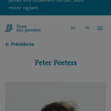
jamais être totalement exclues, alors
restez vigilant.
NL
FR
← Précédente
Peter
Peeters