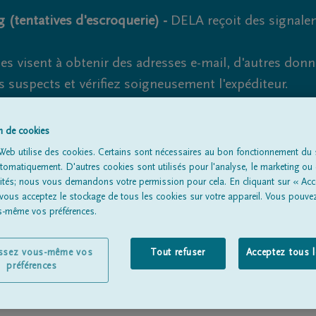
 (tentatives d'escroquerie) -
DELA reçoit des signale
es visent à obtenir des adresses e-mail, d'autres don
s suspects et vérifiez soigneusement l'expéditeur.
la. Cependant, les tentatives d'hameçonnage et de fr
on de cookies
Web utilise des cookies. Certains sont nécessaires au bon fonctionnement du s
omatiquement. D'autres cookies sont utilisés pour l'analyse, le marketing ou 
lités; nous vous demandons votre permission pour cela. En cliquant sur « Acc
Tous les avis de décès
À propos de nous
Entrepreneu
 vous acceptez le stockage de tous les cookies sur votre appareil. Vous pouve
us-même vos préférences.
issez vous-même vos
Tout refuser
Acceptez tous 
préférences