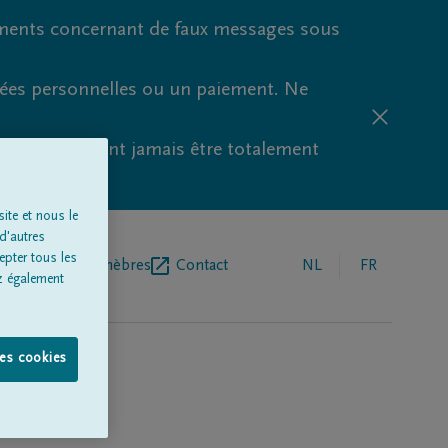
ments concernant de faux messages sous
nées personnelles ou un paiement. Ne
aude ne peuvent jamais être totalement
ite et nous le
d'autres
epter tous les
r de pompes funèbres
Contact
NL
FR
z également
les cookies