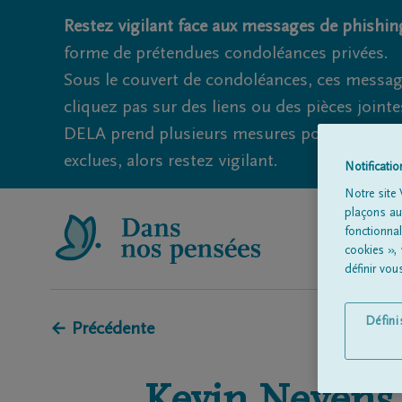
Restez vigilant face aux messages de phishing
forme de prétendues condoléances privées.
Sous le couvert de condoléances, ces messag
cliquez pas sur des liens ou des pièces jointe
DELA prend plusieurs mesures pour éviter ce
exclues, alors restez vigilant.
Notificati
Notre site 
plaçons aut
fonctionna
cookies »,
définir vo
Défin
← Précédente