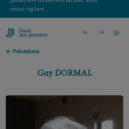
jamais être totalement exclues, alors
restez vigilant.
NL
FR
← Précédente
Guy
DORMAL