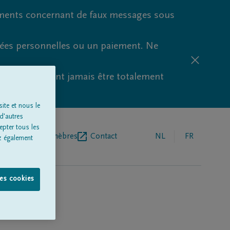
ments concernant de faux messages sous
nées personnelles ou un paiement. Ne
aude ne peuvent jamais être totalement
ite et nous le
d'autres
epter tous les
r de pompes funèbres
Contact
NL
FR
z également
les cookies