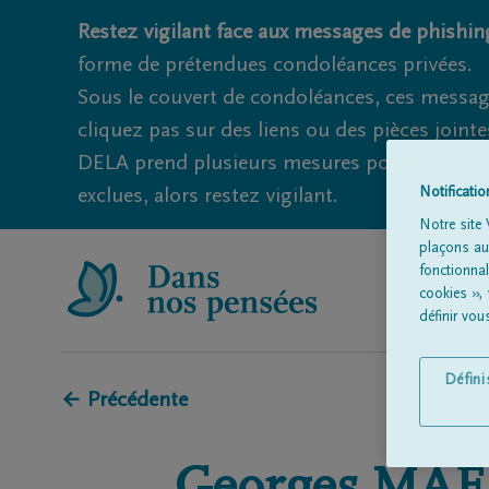
Restez vigilant face aux messages de phishing
forme de prétendues condoléances privées.
Sous le couvert de condoléances, ces messag
cliquez pas sur des liens ou des pièces jointe
DELA prend plusieurs mesures pour éviter ce
exclues, alors restez vigilant.
Notificati
Notre site 
plaçons aut
fonctionna
cookies »,
définir vo
Défin
← Précédente