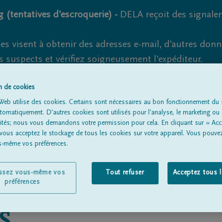
 (tentatives d'escroquerie) -
DELA reçoit des signale
es visent à obtenir des adresses e-mail, d'autres don
s suspects et vérifiez soigneusement l'expéditeur.
la. Cependant, les tentatives d'hameçonnage et de fr
on de cookies
Web utilise des cookies. Certains sont nécessaires au bon fonctionnement du s
omatiquement. D'autres cookies sont utilisés pour l'analyse, le marketing ou 
lités; nous vous demandons votre permission pour cela. En cliquant sur « Acc
Tous les avis de décès
À propos de nous
Entrepreneu
 vous acceptez le stockage de tous les cookies sur votre appareil. Vous pouve
us-même vos préférences.
issez vous-même vos
Tout refuser
Acceptez tous 
préférences