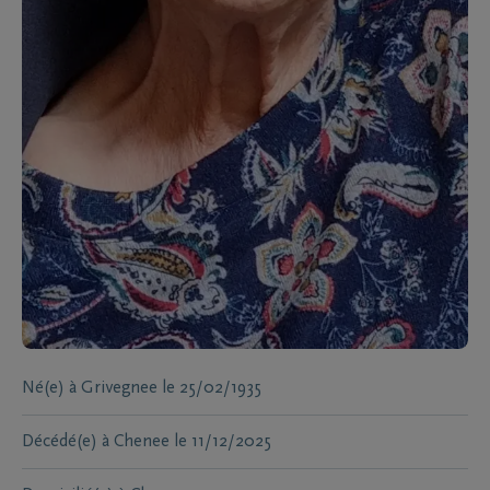
Né(e) à
Grivegnee
le
25/02/1935
Décédé(e) à
Chenee
le
11/12/2025