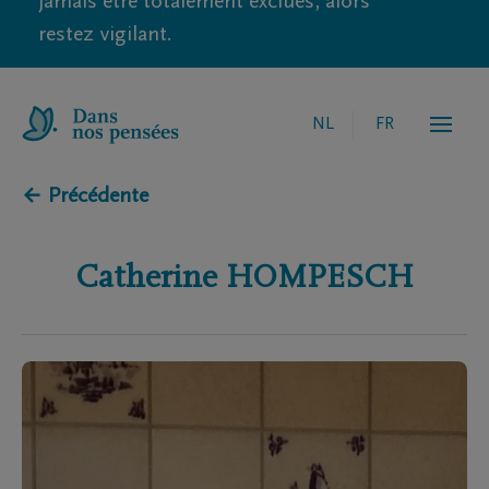
jamais être totalement exclues, alors
restez vigilant.
NL
FR
← Précédente
Catherine
HOMPESCH