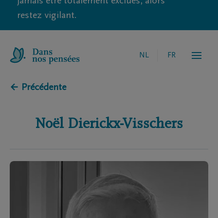
jamais être totalement exclues, alors
restez vigilant.
NL
FR
← Précédente
Noël
Dierickx-Visschers