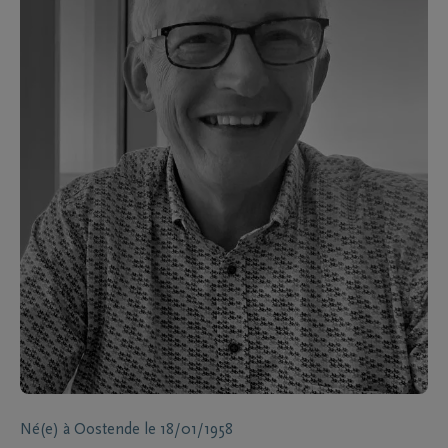
Né(e) à
Oostende
le
18/01/1958