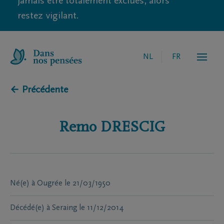
jamais être totalement exclues, alors
restez vigilant.
NL
FR
← Précédente
Remo
DRESCIG
Né(e) à
Ougrée
le
21/03/1950
Décédé(e) à
Seraing
le
11/12/2014