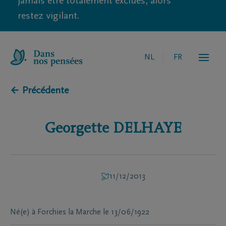
jamais être totalement exclues, alors
restez vigilant.
NL
FR
← Précédente
Georgette
DELHAYE
11/12/2013
Né(e) à
Forchies la Marche
le
13/06/1922