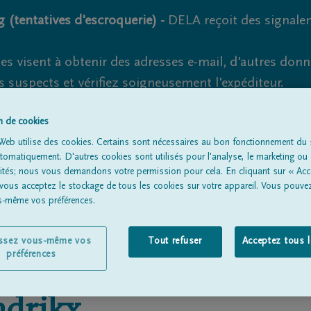
 (tentatives d'escroquerie) -
DELA reçoit des signale
es visent à obtenir des adresses e-mail, d'autres don
s suspects et vérifiez soigneusement l'expéditeur.
la. Cependant, les tentatives d'hameçonnage et de fr
on de cookies
Web utilise des cookies. Certains sont nécessaires au bon fonctionnement du s
omatiquement. D'autres cookies sont utilisés pour l'analyse, le marketing ou 
lités; nous vous demandons votre permission pour cela. En cliquant sur « Acc
Tous les avis de décès
À propos de nous
Entrepreneu
 vous acceptez le stockage de tous les cookies sur votre appareil. Vous pouve
us-même vos préférences.
issez vous-même vos
Tout refuser
Acceptez tous 
préférences