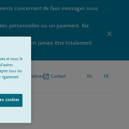
ments concernant de faux messages sous
nées personnelles ou un paiement. Ne
aude ne peuvent jamais être totalement
ite et nous le
d'autres
epter tous les
r de pompes funèbres
Contact
NL
FR
z également
les cookies