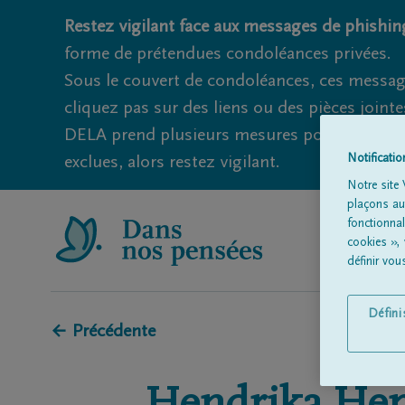
Restez vigilant face aux messages de phishing
forme de prétendues condoléances privées.
Sous le couvert de condoléances, ces messag
cliquez pas sur des liens ou des pièces jointe
DELA prend plusieurs mesures pour éviter ce
Notificati
exclues, alors restez vigilant.
Notre site 
plaçons aut
fonctionna
cookies »,
définir vo
Défin
← Précédente