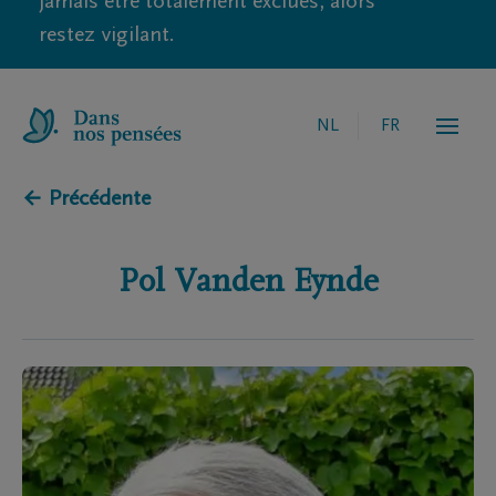
jamais être totalement exclues, alors
restez vigilant.
NL
FR
← Précédente
Pol
Vanden Eynde