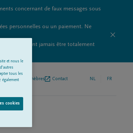
ments concernant de faux messages sous
nées personnelles ou un paiement. Ne
aude ne peuvent jamais être totalement
ite et nous le
d'autres
epter tous les
r de pompes funèbres
Contact
NL
FR
z également
les cookies