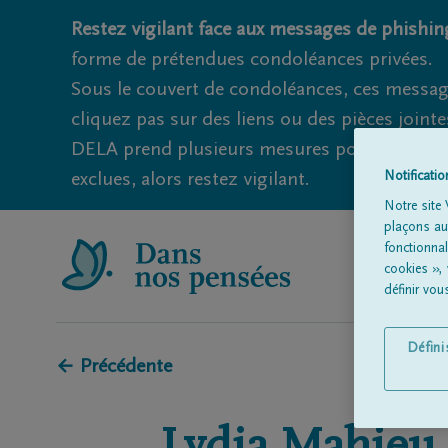
Restez vigilant face aux messages de phishing
forme de prétendues condoléances privées.
Sous le couvert de condoléances, ces messag
cliquez pas sur des liens ou des pièces jointe
DELA prend plusieurs mesures pour éviter ce
exclues, alors restez vigilant.
Notificati
Notre site 
plaçons aut
fonctionna
cookies »,
définir vo
Défin
← Précédente