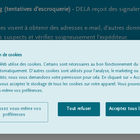
 (tentatives d'escroquerie) -
DELA reçoit des signale
es visent à obtenir des adresses e-mail, d'autres don
s suspects et vérifiez soigneusement l'expéditeur.
la. Cependant, les tentatives d'hameçonnage et de fr
on de cookies
Web utilise des cookies. Certains sont nécessaires au bon fonctionnement du s
omatiquement. D'autres cookies sont utilisés pour l'analyse, le marketing ou 
lités; nous vous demandons votre permission pour cela. En cliquant sur « Acc
Tous les avis de décès
À propos de nous
Entrepreneu
 vous acceptez le stockage de tous les cookies sur votre appareil. Vous pouve
us-même vos préférences.
issez vous-même vos
Tout refuser
Acceptez tous 
préférences