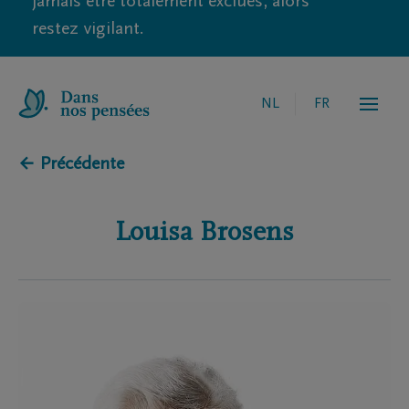
jamais être totalement exclues, alors
restez vigilant.
NL
FR
← Précédente
Louisa
Brosens