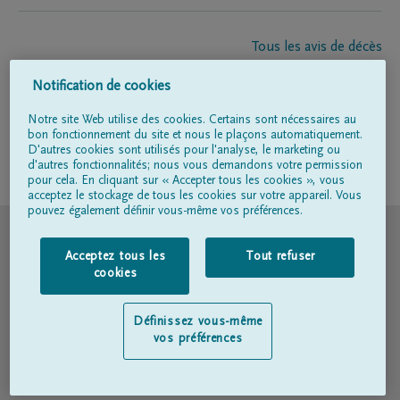
Tous les avis de décès
À propos de nous
Notification de cookies
Entrepreneur de pompes funèbres
Contact
Notre site Web utilise des cookies. Certains sont nécessaires au
bon fonctionnement du site et nous le plaçons automatiquement.
D'autres cookies sont utilisés pour l'analyse, le marketing ou
d'autres fonctionnalités; nous vous demandons votre permission
Suivez-nous sur
pour cela. En cliquant sur « Accepter tous les cookies », vous
acceptez le stockage de tous les cookies sur votre appareil. Vous
pouvez également définir vous-même vos préférences.
© DELA
Acceptez tous les
Tout refuser
Conditions d'utilisation
cookies
Déclaration relative à la vie privée
Définissez vous-même
vos préférences
Déclaration d’accessibilité
Politique en matière de cookies