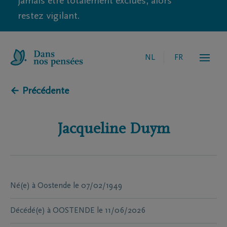
jamais être totalement exclues, alors
restez vigilant.
NL
FR
← Précédente
Jacqueline
Duym
Né(e) à
Oostende
le
07/02/1949
Décédé(e) à
OOSTENDE
le
11/06/2026