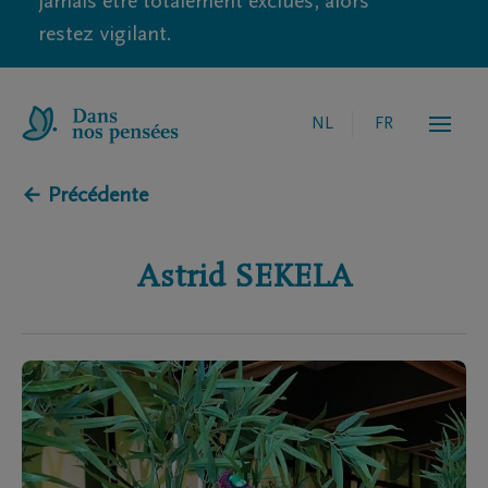
jamais être totalement exclues, alors
restez vigilant.
NL
FR
← Précédente
Astrid
SEKELA