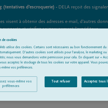
 (tentatives d'escroquerie) -
DELA reçoit des signale
es visent à obtenir des adresses e-mail, d'autres don
s suspects et vérifiez soigneusement l'expéditeur.
la. Cependant, les tentatives d'hameçonnage et de fr
on de cookies
Web utilise des cookies. Certains sont nécessaires au bon fonctionnement du s
omatiquement. D'autres cookies sont utilisés pour l'analyse, le marketing ou 
lités; nous vous demandons votre permission pour cela. En cliquant sur « Acc
 vous acceptez le stockage de tous les cookies sur votre appareil. Vous pouve
Tous les avis de décès
À propos de nous
Entrepreneu
us-même vos préférences.
issez vous-même vos
Tout refuser
Acceptez tous 
préférences