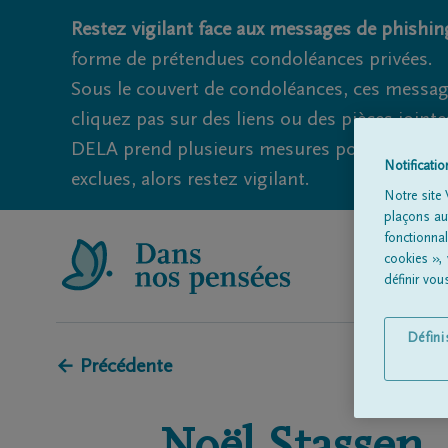
Restez vigilant face aux messages de phishing
forme de prétendues condoléances privées.
Sous le couvert de condoléances, ces messag
cliquez pas sur des liens ou des pièces jointe
DELA prend plusieurs mesures pour éviter ce
Notificati
exclues, alors restez vigilant.
Notre site 
plaçons aut
fonctionna
cookies »,
définir vo
Défin
← Précédente