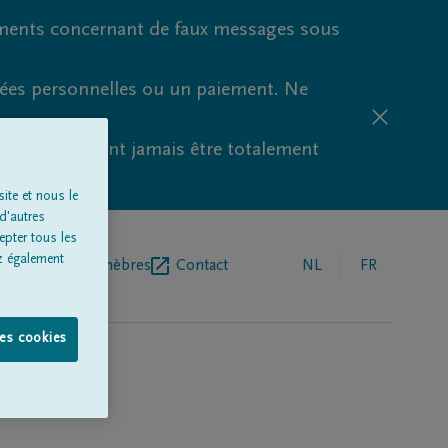
ments concernant de faux messages sous
nées personnelles ou un paiement. Ne
aude ne peuvent jamais être totalement
ite et nous le
d'autres
epter tous les
z également
r de pompes funèbres
Contact
NL
FR
les cookies