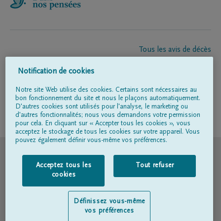
Tous les avis de décès
À propos de nous
Notification de cookies
Entrepreneur de pompes funèbres
Contact
Notre site Web utilise des cookies. Certains sont nécessaires au
bon fonctionnement du site et nous le plaçons automatiquement.
D'autres cookies sont utilisés pour l'analyse, le marketing ou
d'autres fonctionnalités; nous vous demandons votre permission
Suivez-nous sur
pour cela. En cliquant sur « Accepter tous les cookies », vous
acceptez le stockage de tous les cookies sur votre appareil. Vous
pouvez également définir vous-même vos préférences.
© DELA
Acceptez tous les
Tout refuser
Conditions d'utilisation
cookies
Déclaration relative à la vie privée
Définissez vous-même
vos préférences
Déclaration d’accessibilité