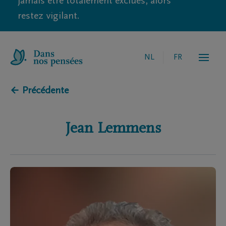
jamais être totalement exclues, alors
restez vigilant.
NL
FR
← Précédente
Jean
Lemmens