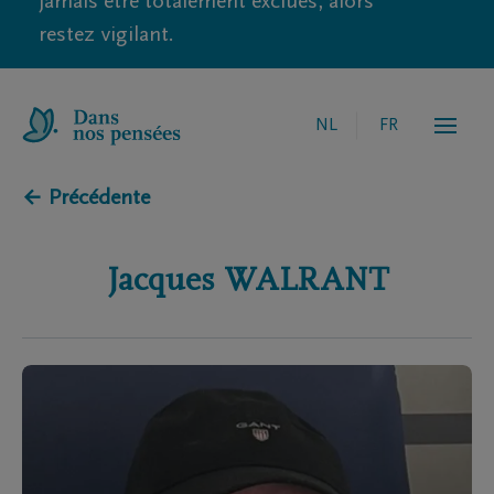
jamais être totalement exclues, alors
restez vigilant.
NL
FR
← Précédente
Jacques
WALRANT