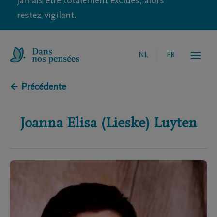
jamais être totalement exclues, alors
restez vigilant.
NL
FR
← Précédente
Joanna Elisa (Lieske)
Luyten