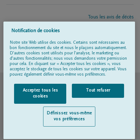
Tous les avis de décès
À propos de nous
Notification de cookies
Entrepreneur de pompes funèbres
Contact
Notre site Web utilise des cookies. Certains sont nécessaires au
bon fonctionnement du site et nous le plaçons automatiquement.
D'autres cookies sont utilisés pour l'analyse, le marketing ou
d'autres fonctionnalités; nous vous demandons votre permission
Suivez-nous sur
pour cela. En cliquant sur « Accepter tous les cookies », vous
acceptez le stockage de tous les cookies sur votre appareil. Vous
pouvez également définir vous-même vos préférences.
© DELA
Acceptez tous les
Tout refuser
Conditions d'utilisation
cookies
Déclaration relative à la vie privée
Définissez vous-même
vos préférences
Déclaration d’accessibilité
Politique en matière de cookies