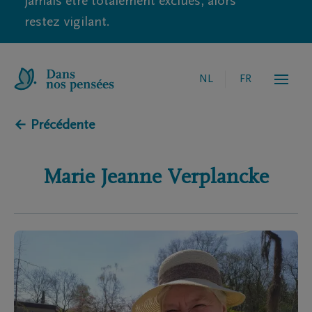
jamais être totalement exclues, alors
restez vigilant.
NL
FR
← Précédente
Marie Jeanne
Verplancke