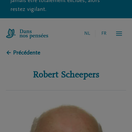
jamais être totalement exclues, alors
restez vigilant.
NL
FR
← Précédente
Robert
Scheepers