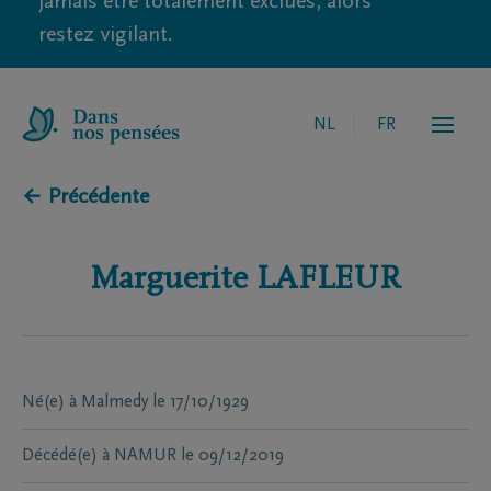
jamais être totalement exclues, alors
restez vigilant.
NL
FR
← Précédente
Marguerite
LAFLEUR
Né(e) à
Malmedy
le
17/10/1929
Décédé(e) à
NAMUR
le
09/12/2019