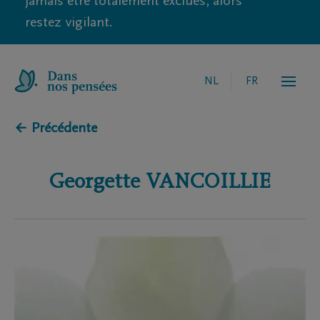
jamais être totalement exclues, alors
restez vigilant.
NL
FR
← Précédente
Georgette
VANCOILLIE