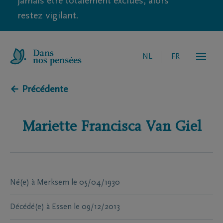
jamais être totalement exclues, alors
restez vigilant.
NL
FR
← Précédente
Mariette Francisca
Van Giel
Né(e) à
Merksem
le
05/04/1930
Décédé(e) à
Essen
le
09/12/2013