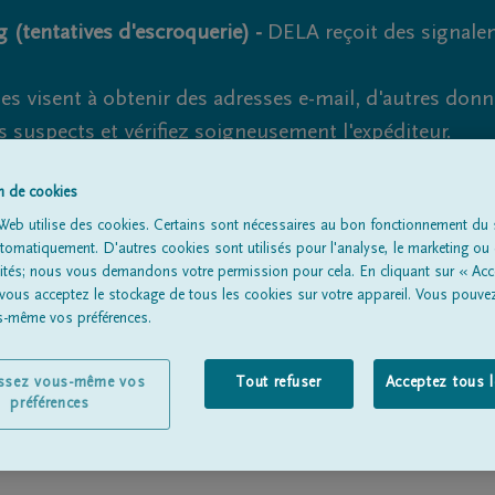
 (tentatives d'escroquerie) -
DELA reçoit des signale
es visent à obtenir des adresses e-mail, d'autres don
s suspects et vérifiez soigneusement l'expéditeur.
la. Cependant, les tentatives d'hameçonnage et de fr
on de cookies
Web utilise des cookies. Certains sont nécessaires au bon fonctionnement du s
omatiquement. D'autres cookies sont utilisés pour l'analyse, le marketing ou 
lités; nous vous demandons votre permission pour cela. En cliquant sur « Acc
Tous les avis de décès
À propos de nous
Entrepreneu
 vous acceptez le stockage de tous les cookies sur votre appareil. Vous pouve
us-même vos préférences.
issez vous-même vos
Tout refuser
Acceptez tous 
préférences