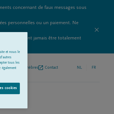
ments concernant de faux messages sous
nées personnelles ou un paiement. Ne
aude ne peuvent jamais être totalement
ite et nous le
d'autres
epter tous les
r de pompes funèbres
Contact
NL
FR
z également
les cookies