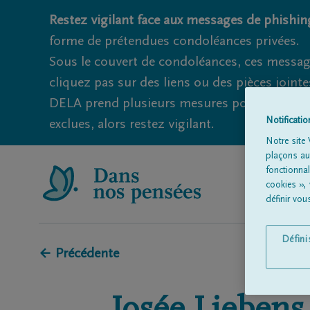
Restez vigilant face aux messages de phishing
forme de prétendues condoléances privées.
Sous le couvert de condoléances, ces messag
cliquez pas sur des liens ou des pièces jointe
DELA prend plusieurs mesures pour éviter ce
Notificati
exclues, alors restez vigilant.
Notre site 
plaçons aut
fonctionna
cookies »,
définir vo
Défin
← Précédente