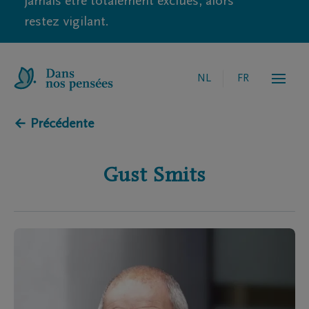
jamais être totalement exclues, alors
restez vigilant.
NL
FR
← Précédente
Gust
Smits