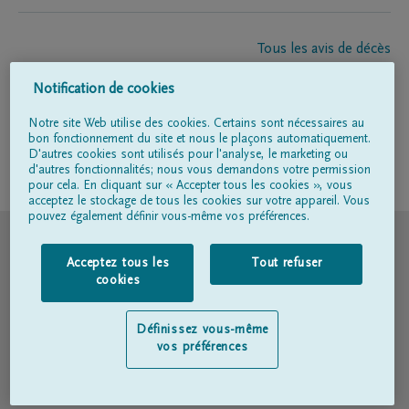
Tous les avis de décès
À propos de nous
Notification de cookies
Entrepreneur de pompes funèbres
Contact
Notre site Web utilise des cookies. Certains sont nécessaires au
bon fonctionnement du site et nous le plaçons automatiquement.
D'autres cookies sont utilisés pour l'analyse, le marketing ou
d'autres fonctionnalités; nous vous demandons votre permission
Suivez-nous sur
pour cela. En cliquant sur « Accepter tous les cookies », vous
acceptez le stockage de tous les cookies sur votre appareil. Vous
pouvez également définir vous-même vos préférences.
© DELA
Acceptez tous les
Tout refuser
Conditions d'utilisation
cookies
Déclaration relative à la vie privée
Définissez vous-même
vos préférences
Déclaration d’accessibilité
Politique en matière de cookies