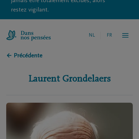
jamais être totalement exclues, alors
restez vigilant.
NL
FR
← Précédente
Laurent
Grondelaers