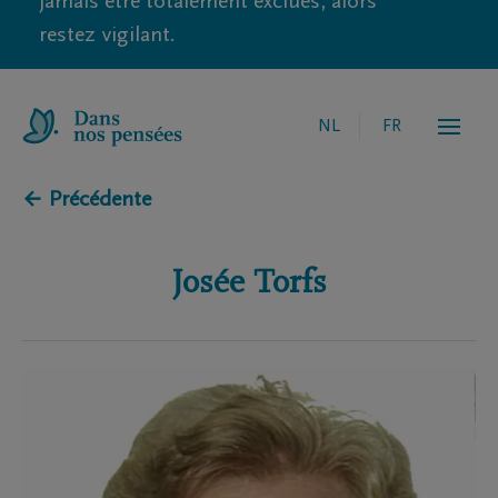
jamais être totalement exclues, alors
restez vigilant.
NL
FR
← Précédente
Josée
Torfs