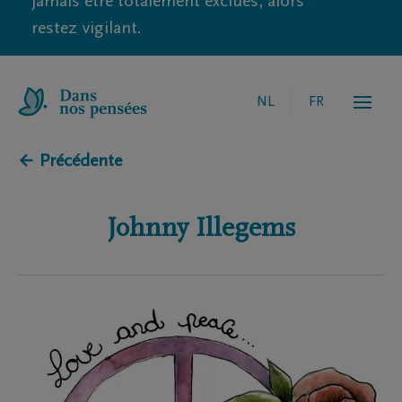
jamais être totalement exclues, alors
restez vigilant.
NL
FR
← Précédente
Johnny
Illegems