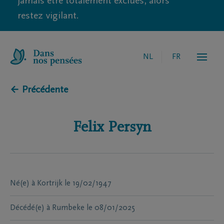
jamais être totalement exclues, alors
restez vigilant.
NL
FR
← Précédente
Felix
Persyn
Né(e) à
Kortrijk
le
19/02/1947
Décédé(e) à
Rumbeke
le
08/01/2025