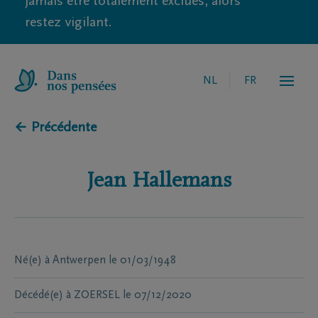
jamais être totalement exclues, alors
restez vigilant.
NL
FR
← Précédente
Jean
Hallemans
Né(e) à
Antwerpen
le
01/03/1948
Décédé(e) à
ZOERSEL
le
07/12/2020