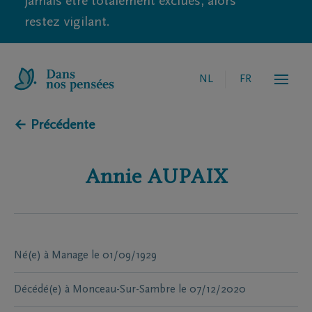
jamais être totalement exclues, alors
restez vigilant.
NL
FR
← Précédente
Annie
AUPAIX
Né(e) à
Manage
le
01/09/1929
Décédé(e) à
Monceau-Sur-Sambre
le
07/12/2020