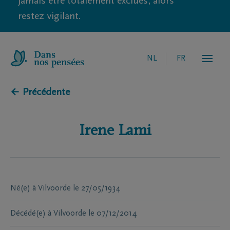
jamais être totalement exclues, alors
restez vigilant.
NL
FR
← Précédente
Irene
Lami
Né(e) à
Vilvoorde
le
27/05/1934
Décédé(e) à
Vilvoorde
le
07/12/2014