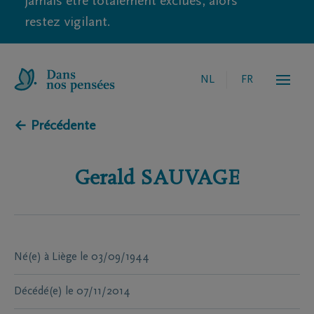
jamais être totalement exclues, alors
restez vigilant.
NL
FR
← Précédente
Gerald
SAUVAGE
Né(e) à
Liège
le
03/09/1944
Décédé(e)
le
07/11/2014