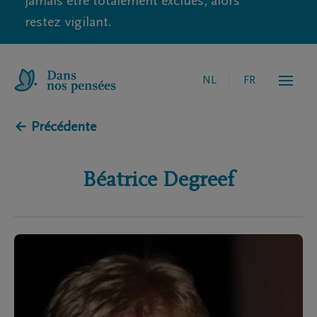
jamais être totalement exclues, alors
restez vigilant.
NL
FR
← Précédente
Béatrice
Degreef