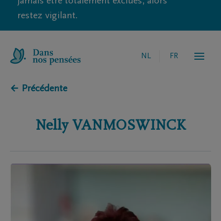
jamais être totalement exclues, alors
restez vigilant.
NL
FR
← Précédente
Nelly
VANMOSWINCK