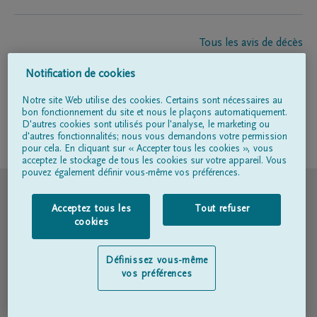
Tous les avis de décès
À propos de nous
Notification de cookies
Entrepreneur de pompes funèbres
Contact
Notre site Web utilise des cookies. Certains sont nécessaires au
bon fonctionnement du site et nous le plaçons automatiquement.
D'autres cookies sont utilisés pour l'analyse, le marketing ou
d'autres fonctionnalités; nous vous demandons votre permission
Suivez-nous sur
pour cela. En cliquant sur « Accepter tous les cookies », vous
acceptez le stockage de tous les cookies sur votre appareil. Vous
pouvez également définir vous-même vos préférences.
© DELA
Acceptez tous les
Tout refuser
Conditions d'utilisation
cookies
Déclaration relative à la vie privée
Définissez vous-même
vos préférences
Déclaration d’accessibilité
Politique en matière de cookies