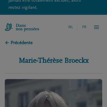
jamais être totalement exclues, alors
restez vigilant.
NL
FR
← Précédente
Marie-Thérèse
Broeckx