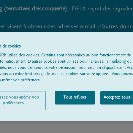
 (tentatives d'escroquerie) -
DELA reçoit des signale
es visent à obtenir des adresses e-mail, d'autres don
s suspects et vérifiez soigneusement l'expéditeur.
la. Cependant, les tentatives d'hameçonnage et de fr
on de cookies
Web utilise des cookies. Certains sont nécessaires au bon fonctionnement du s
omatiquement. D'autres cookies sont utilisés pour l'analyse, le marketing ou 
lités; nous vous demandons votre permission pour cela. En cliquant sur « Acc
 vous acceptez le stockage de tous les cookies sur votre appareil. Vous pouve
Tous les avis de décès
À propos de nous
Entrepreneu
us-même vos préférences.
issez vous-même vos
Tout refuser
Acceptez tous 
préférences