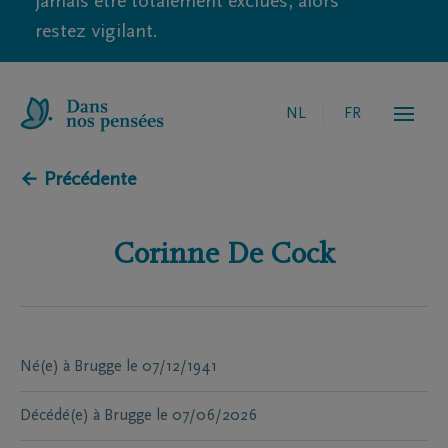
jamais être totalement exclues, alors
restez vigilant.
NL
FR
← Précédente
Corinne
De Cock
Né(e) à
Brugge
le
07/12/1941
Décédé(e) à
Brugge
le
07/06/2026